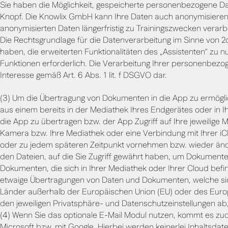
Sie haben die Möglichkeit, gespeicherte personenbezogene Da
Knopf. Die Knowlix GmbH kann Ihre Daten auch anonymisieren un
anonymisierten Daten längerfristig zu Trainingszwecken verarb
Die Rechtsgrundlage für die Datenverarbeitung im Sinne von 2c is
haben, die erweiterten Funktionalitäten des „Assistenten“ zu n
Funktionen erforderlich. Die Verarbeitung Ihrer personenbezog
Interesse gemäß Art. 6 Abs. 1 lit. f DSGVO dar.
(3) Um die Übertragung von Dokumenten in die App zu ermögli
aus einem bereits in der Mediathek Ihres Endgerätes oder in 
die App zu übertragen bzw. der App Zugriff auf Ihre jeweilige M
Kamera bzw. Ihre Mediathek oder eine Verbindung mit Ihrer iCl
oder zu jedem späteren Zeitpunkt vornehmen bzw. wieder änder
den Dateien, auf die Sie Zugriff gewährt haben, um Dokumente 
Dokumenten, die sich in Ihrer Mediathek oder Ihrer Cloud befin
etwaige Übertragungen von Daten und Dokumenten, welche sich 
Länder außerhalb der Europäischen Union (EU) oder des Euro
den jeweiligen Privatsphäre- und Datenschutzeinstellungen a
(4) Wenn Sie das optionale E-Mail Modul nutzen, kommt es z
Microsoft bzw. mit Google. Hierbei werden keinerlei Inhaltsdate