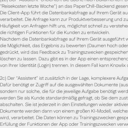
(2b) Der “Assistent” erleichtert die Suche nach Dokumenten.
“Reisekosten letzte Woche”) an das PaperChill-Backend gesen
Die Client-App führt die Datenbankabfrage auf Ihrem Gerät a
verarbeitet. Die Anfrage kann zur Produktverbesserung und zum
Häufigkeit von Anfragen hilft uns, möglichst schnell zu verst
die richtigen Funktionen für die Kunden zu entwickeln.
Nachdem die Datenbankabfrage auf Ihrem Gerät ausgeführt 
die Möglichkeit, das Ergebnis zu bewerten (Daumen hoch oder
gedrückt, wird das Feedback zu Trainingszwecken gespeichert
löschen zu lassen. Dazu gibt es in der App einen entspreche
von Ihrer Identität (Login) trennen. In diesem Fall kann Knowli
2c) Der “Assistent” ist zusätzlich in der Lage, komplexere Auf
Dafür benötigt er Zugriff auf die ausgewählten Dokumente (aus 
sondern nur solche, die für die jeweilige Aufgabe benötigt 
werden Sie als Kunde standardmäßig gefragt, ob Sie dem zust
abschalten. Sie ist jederzeit in den Einstellungen wieder aktivi
Dokumente werden dann von einem großen KI-Modell, welches 
wird, verarbeitet. Die Daten können zu Trainingszwecken gesp
Erfüllung der Funktionen der App oder Trainingszwecken verwend