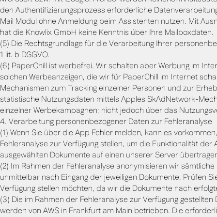
den Authentifizierungsprozess erforderliche Datenverarbeitung
Mail Modul ohne Anmeldung beim Assistenten nutzen. Mit Ausn
hat die Knowlix GmbH keine Kenntnis über Ihre Mailboxdaten.
(5) Die Rechtsgrundlage für die Verarbeitung Ihrer personen
1 lit. b DSGVO.
(6) PaperChill ist werbefrei. Wir schalten aber Werbung im In
solchen Werbeanzeigen, die wir für PaperChill im Internet sch
Mechanismen zum Tracking einzelner Personen und zur Erhebu
statistische Nutzungsdaten mittels Apples SkAdNetwork-Mech
einzelner Werbekampagnen; nicht jedoch über das Nutzungsverh
4. Verarbeitung personenbezogener Daten zur Fehleranalyse
(1) Wenn Sie über die App Fehler melden, kann es vorkommen, 
Fehleranalyse zur Verfügung stellen, um die Funktionalität der 
ausgewählten Dokumente auf einen unserer Server übertragen 
(2) Im Rahmen der Fehleranalyse anonymisieren wir sämtliche
unmittelbar nach Eingang der jeweiligen Dokumente. Prüfen Sie 
Verfügung stellen möchten, da wir die Dokumente nach erfolg
(3) Die im Rahmen der Fehleranalyse zur Verfügung gestellten 
werden von AWS in Frankfurt am Main betrieben. Die erford