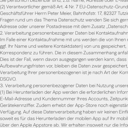
Sie persönlich beziehbar sind, z.B. Name, Adresse oder E-Ma
(2) Verantwortlicher gemäß Art. 4 Nr. 7 EU-Datenschutz-Grun
Geschäftsführer Herrn Peter Meier, Bahnhofstr. 17, 82327 Tutzi
Fragen rund um das Thema Datenschutz wenden Sie sich gerne p
Adresse oder unserer Postadresse mit dem Zusatz „Datensch
2. Verarbeitung personenbezogener Daten bei Kontaktaufna
Im Falle einer Kontaktaufnahme mit uns werden die von Ihnen m
ggf. Ihr Name und weitere Kontaktdaten) von uns gespeichert,
Korrespondenz zu führen. Die in diesem Zusammenhang anfalle
Dies ist der Fall, wenn davon ausgegangen werden kann, dass
Aufbewahrungsfristen vor, bleiben die Daten zwar gespeichert,
Verarbeitung Ihrer personenbezogenen ist je nach Art der Konta
DSGVO.
3. Verarbeitung personenbezogener Daten bei Nutzung unser
(1) Bei Herunterladen der App werden die erforderlichen Inf
E-Mail-Adresse und Kundennummer Ihres Accounts, Zeitpunkt 
Gerätekennziffer. Zudem erhebt der App-Store noch eigenstän
Verfügung. Auf diese Datenverarbeitung haben wir keinen Einflu
soweit es für das Herunterladen der mobilen App auf Ihr mobil
über den Apple Appstore ab. Wir erhalten insoweit nur die In