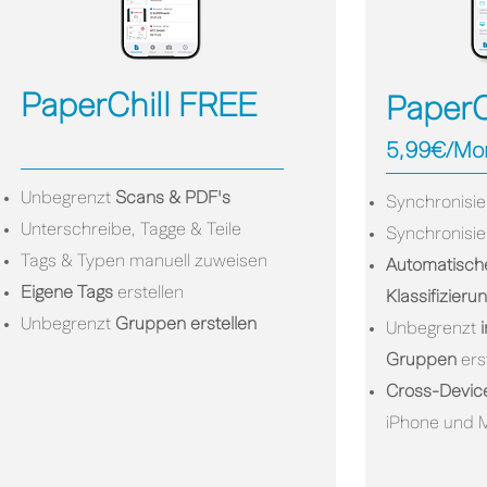
PaperChill FREE
PaperC
5,99€/Mo
Unbegrenzt
Scans & PDF's
Synchronisie
Unterschreibe, Tagge & Teile
Synchronisi
Tags & Typen manuell zuweisen
Automatisch
Eigene Tags
erstellen
Klassifizieru
Unbegrenzt
Gruppen erstellen
Unbegrenzt
i
Gruppen
ers
Cross-Devic
iPhone und 