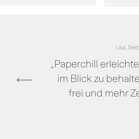
Lisa, Sel
„Paperchill erleicht
im Blick zu behalt
frei und mehr Z